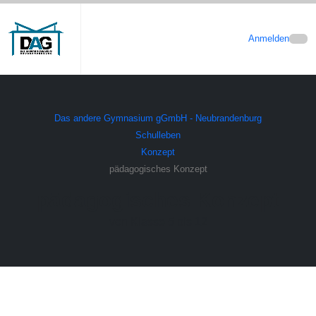
Anmelden
Das andere Gymnasium gGmbH - Neubrandenburg
Schulleben
Konzept
pädagogisches Konzept
pädagogisches Konzept
von Klasse 5 bis 12