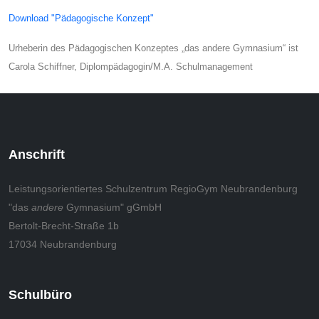
Download "Pädagogische Konzept"
Urheberin des Pädagogischen Konzeptes „das andere Gymnasium“ ist
Carola Schiffner, Diplompädagogin/M.A. Schulmanagement
Anschrift
Leistungsorientiertes Schulzentrum RegioGym Neubrandenburg
"das
andere
Gymnasium" gGmbH
Bertolt-Brecht-Straße 1b
17034 Neubrandenburg
Schulbüro