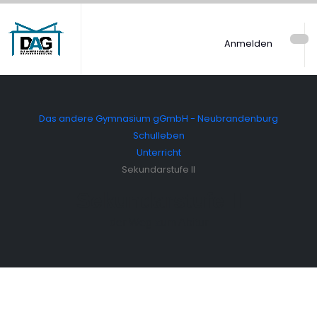
Anmelden
Das andere Gymnasium gGmbH - Neubrandenburg
Schulleben
Unterricht
Sekundarstufe II
Sekundarstufe II
der Weg zum Abitur