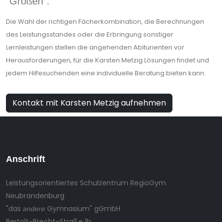
"Großen".
Die Wahl der richtigen Fächerkombination, die Berechnungen
des Leistungsstandes oder die Erbringung sonstiger
Lernleistungen stellen die angehenden Abiturienten vor
Herausforderungen, für die Karsten Metzig Lösungen findet und
jedem Hilfesuchenden eine individuelle Beratung bieten kann.
Kontakt mit Karsten Metzig aufnehmen
Anschrift
Leistungsorientiertes Schulzentrum RegioGym
Neubrandenburg
"das
Gymnasium" gGmbH
andere
Bertolt-Brecht-Straße 1b