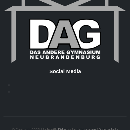
Social Media
© Copyright 2023. Made with
Kirby
and ♥ |
Impressum
|
Datenschutz