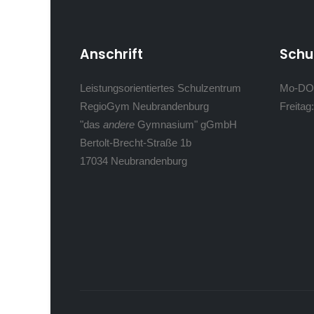
Anschrift
Schu
Leistungsorientiertes Schulzentrum
Mo-DO
RegioGym Neubrandenburg
Freitag
"das
andere
Gymnasium" gGmbH
Bertolt-Brecht-Straße 1b
17034 Neubrandenburg