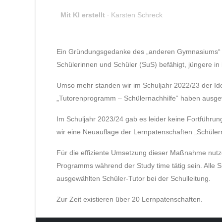
Mit KI erstellt
∙ Karsten Schreck
Ein Gründungsgedanke des „anderen Gymnasiums“ ist 
Schülerinnen und Schüler (SuS) befähigt, jüngere in
Umso mehr standen wir im Schuljahr 2022/23 der Ide
„Tutorenprogramm – Schülernachhilfe“ haben ausgew
Im Schuljahr 2023/24 gab es leider keine Fortführu
wir eine Neuauflage der Lernpatenschaften „Schülernac
Für die effiziente Umsetzung dieser Maßnahme nutze
Programms während der Study time tätig sein. Alle 
ausgewählten Schüler-Tutor bei der Schulleitung.
Zur Zeit existieren über 20 Lernpatenschaften.