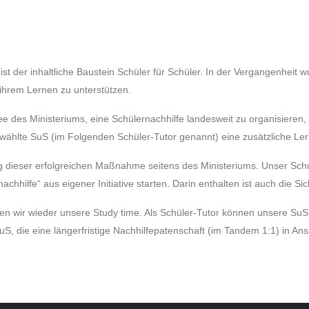
der inhaltliche Baustein Schüler für Schüler. In der Vergangenheit w
 ihrem Lernen zu unterstützen.
e des Ministeriums, eine Schülernachhilfe landesweit zu organisiere
ählte SuS (im Folgenden Schüler-Tutor genannt) eine zusätzliche Le
ng dieser erfolgreichen Maßnahme seitens des Ministeriums. Unser Schu
hhilfe“ aus eigener Initiative starten. Darin enthalten ist auch die Si
n wir wieder unsere Study time. Als Schüler-Tutor können unsere SuS 
SuS, die eine längerfristige Nachhilfepatenschaft (im Tandem 1:1) in