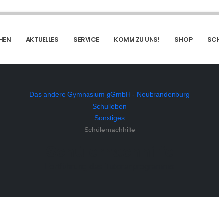
HEN
AKTUELLES
SERVICE
KOMM ZU UNS!
SHOP
SCH
Das andere Gymnasium gGmbH - Neubrandenburg
Schulleben
Sonstiges
Schülernachhilfe
Schülernachhilfe
Fortführung des Tutorenprogramms