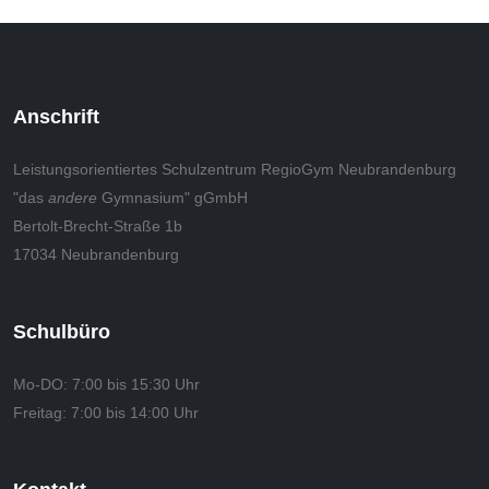
Anschrift
Leistungsorientiertes Schulzentrum RegioGym Neubrandenburg
"das
andere
Gymnasium" gGmbH
Bertolt-Brecht-Straße 1b
17034 Neubrandenburg
Schulbüro
Mo-DO:
7:00 bis 15:30 Uhr
Freitag:
7:00 bis 14:00 Uhr