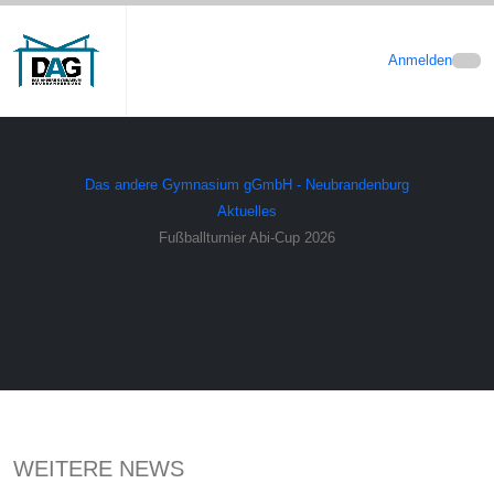
Anmelden
Das andere Gymnasium gGmbH - Neubrandenburg
Aktuelles
Fußballturnier Abi-Cup 2026
Fußballturnier Abi-Cup 2026
ein fantastischer Sieg!
WEITERE NEWS