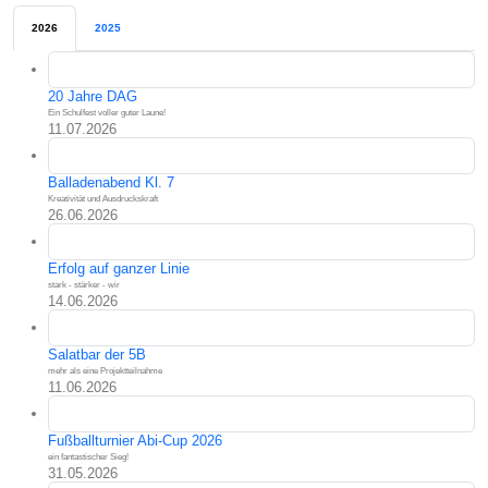
2026
2025
20 Jahre DAG
Ein Schulfest voller guter Laune!
11.07.2026
Balladenabend Kl. 7
Kreativität und Ausdruckskraft
26.06.2026
Erfolg auf ganzer Linie
stark - stärker - wir
14.06.2026
Salatbar der 5B
mehr als eine Projektteilnahme
11.06.2026
Fußballturnier Abi-Cup 2026
ein fantastischer Sieg!
31.05.2026