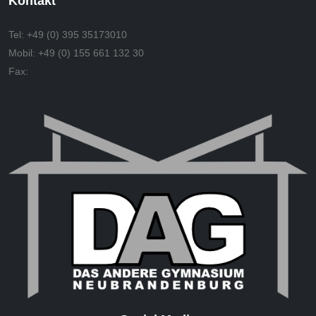
Kontakt
Tel:
+49 (0) 395 35173010
Mobil:
+49 (0) 155 661 132 30
Fax: