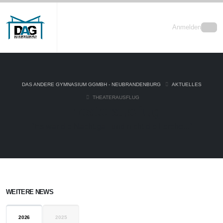
Anmelden
DAS ANDERE GYMNASIUM GGMBH - NEUBRANDENBURG
AKTUELLES
THEATERAUSFLUG
Theaterausflug
"Es war die Nachtigall und nicht die Lerche..."
WEITERE NEWS
2026
2025