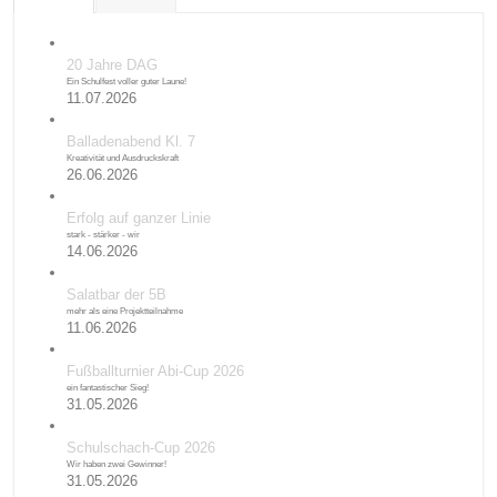
20 Jahre DAG
Ein Schulfest voller guter Laune!
11.07.2026
Balladenabend Kl. 7
Kreativität und Ausdruckskraft
26.06.2026
Erfolg auf ganzer Linie
stark - stärker - wir
14.06.2026
Salatbar der 5B
mehr als eine Projektteilnahme
11.06.2026
Fußballturnier Abi-Cup 2026
ein fantastischer Sieg!
31.05.2026
Schulschach-Cup 2026
Wir haben zwei Gewinner!
31.05.2026