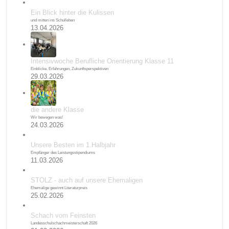
Ein Blick hinter die Kulissen
und mitten ins Schulleben
13.04.2026
Intensivwoche Berufliche Orientierung Klasse 11
Einblicke, Erfahrungen, Zukunftsperspektiven
29.03.2026
die andere Klasse
Wir bewegen was!
24.03.2026
Unsere Besten im 1.Halbjahr
Empfänger des Leistungsstipendiums
11.03.2026
STOLZ - auch auf unsere Ehemaligen
Ehemalige gewinnt Literaturpreis
25.02.2026
Schach vom Feinsten
Landesschulschachmeisterschaft 2026