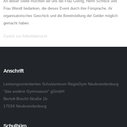
An dieser Stelle möchten wir uns bei Frau Göring, Herrn Schreck und
Frau Wendt bedanken, die dieses Event durch ihre Fürsprache, ihr
organisatorisches Geschick und die Bereitstellung der Gelder möglich
gemacht haben.
Zurück zur Artikelübersicht
Anschrift
Leistungsorientiertes Schulzentrum RegioGym Neubrandenburg
"das
andere
Gymnasium" gGmbH
Bertolt-Brecht-Straße 1b
17034 Neubrandenburg
Schulbüro